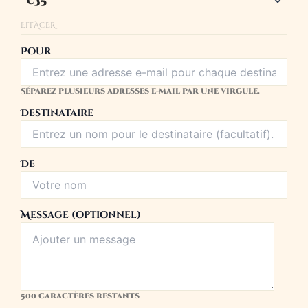
Massage
Visage
EFFACER
Kobido
30
Pour
min.
🎁
Séparez plusieurs adresses e-mail par une virgule.
Destinataire
De
Message (optionnel)
500
caractères restants