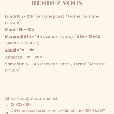
rendez vous
Lundi
16h – 21h
(semaine paire) /
fermé
(semaine
impaire)
Mardi
16h – 18h
Mercredi
09h – 14h
(semaine paire) /
09h –
18h00
(semaine impaire)
Jeudi
09h – 19h
Vendredi
17h – 20h
Samedi
09h – 14h
(semaine paire) /
fermé
(semaine
impaire)
contact@atoutbienetre.fr
0630330117
44 impasse des Sarments - Marcilleux- 01150 SAINT