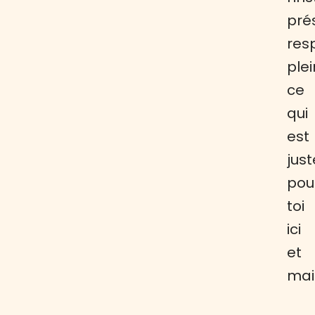
pré
res
ple
ce
qui
est
just
pou
toi
ici
et
mai