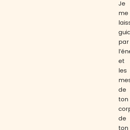
Je
me
lais
gui
par
l’én
et
les
me
de
ton
cor
de
ton