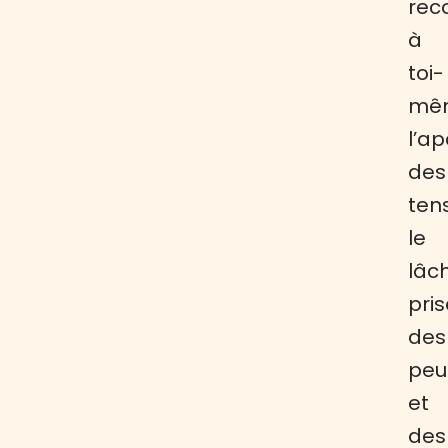
rec
à
toi-
mê
l’a
des
tens
le
lâc
pris
des
peu
et
des