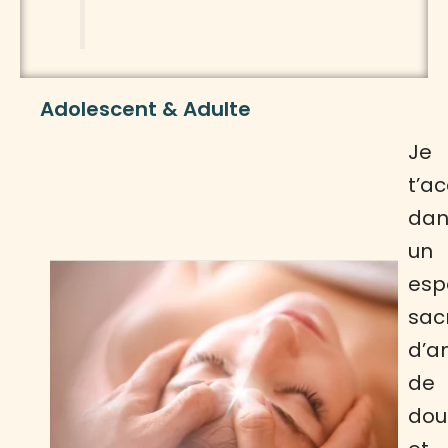
Adolescent & Adulte
Je
t’ac
dan
un
esp
sac
d’a
de
dou