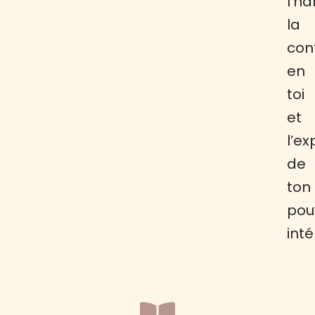
l’h
la
con
en
toi
et
l’ex
de
ton
pou
inté