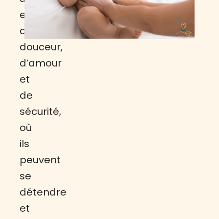
espace
de
douceur,
d’amour
et
de
sécurité,
où
ils
peuvent
se
détendre
et