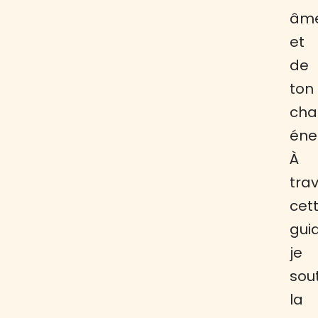
âm
et
de
ton
ch
éne
À
tra
cet
gui
je
sou
la