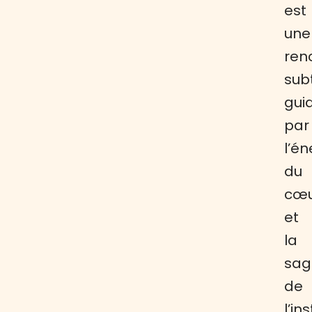
est
une
ren
subt
gui
par
l’én
du
cœ
et
la
sag
de
l’in