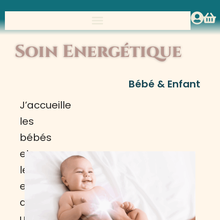
Soin Energétique
Bébé & Enfant
J’accueille
les
bébés
et
les
enfants
dans
un