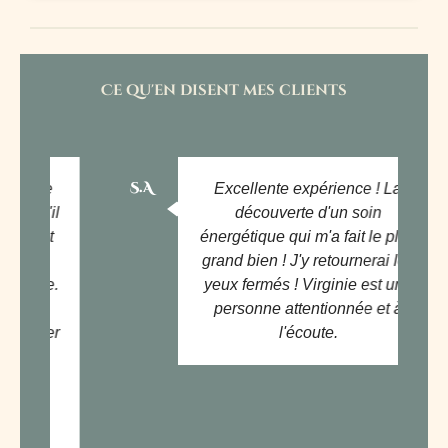
Ce qu'en disent mes clients
S.A
AA
Excellente expérience ! La
découverte d'un soin
énergétique qui m'a fait le plus
grand bien ! J'y retournerai les
yeux fermés ! Virginie est une
personne attentionnée et à
l'écoute.