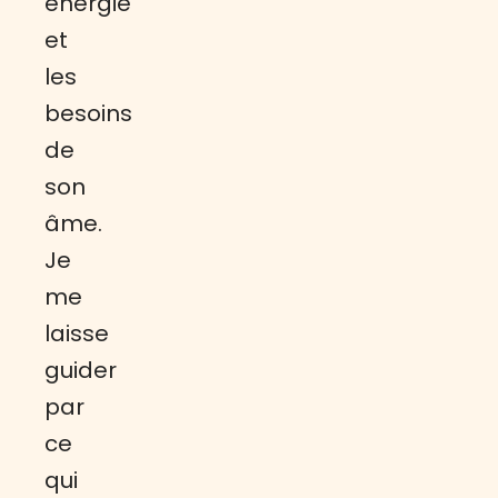
énergie
et
les
besoins
de
son
âme.
Je
me
laisse
guider
par
ce
qui