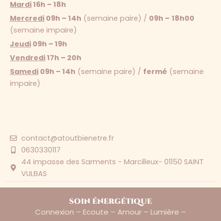
Mardi
16h – 18h
Mercredi
09h – 14h
(semaine paire) /
09h –
18h00
(semaine impaire)
Jeudi
09h – 19h
Vendredi
17h – 20h
Samedi
09h – 14h
(semaine paire) /
fermé
(semaine
impaire)
contact@atoutbienetre.fr
0630330117
44 impasse des Sarments - Marcilleux- 01150 SAINT
VULBAS
soin énergétique
Connexion – Ecoute – Amour – Lumière –