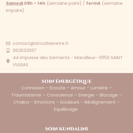
Samedi
09h – 14h
(semaine paire) /
fermé
(semaine
impaire)
contact@atoutbienetre.fr
0630330117
44 impasse des Sarments - Marcilleux- 01150 SAINT
VULBAS
soin énergétique
Connexion – Ecoute – Amour – Lumière –
Traumatisme – Conscience – Energie – Blocage –
Chakra – Emotions – Douleurs – Réalignement –
Equilibrage
soin kundalini