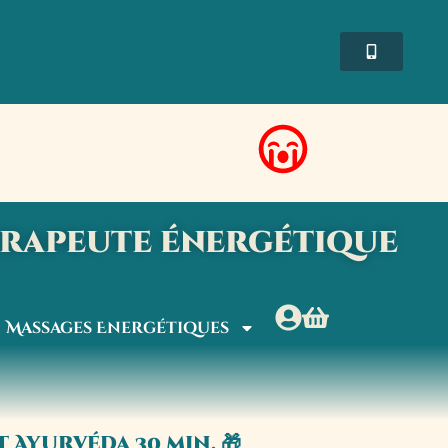
érapeute énergétique
Massages Energétiques
 Ayurvéda 30 min. 🎁