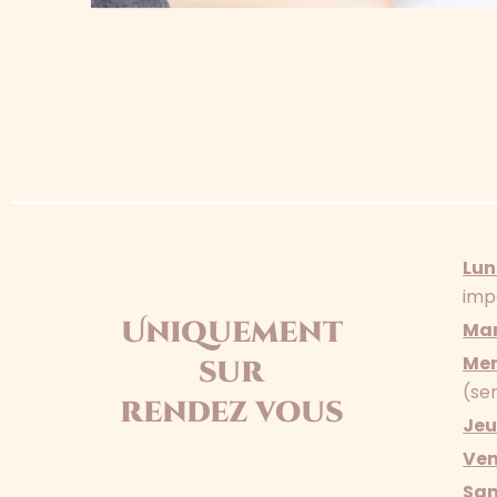
Lun
imp
Uniquement
Mar
Mer
sur
(se
rendez vous
Jeu
Ven
Sa