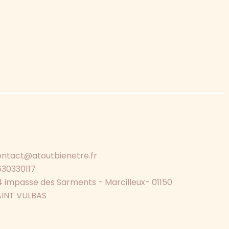
ontact@atoutbienetre.fr
630330117
 impasse des Sarments - Marcilleux- 01150
AINT VULBAS