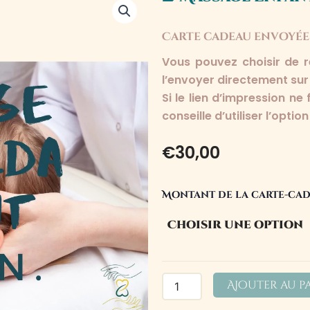
Carte cadeau envoyée p
Vous pouvez choisir de r
l’envoyer directement sur 
Si le lien d’impression ne
conseille d’utiliser l’optio
€
30,00
quantité
Montant de la carte-ca
de
🎁
Massage
Enfant
Ayurvéda
30
Ajouter au p
min.
🎁