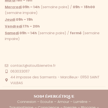
Mardi
16h – 18h
Mercredi
09h – 14h
(semaine paire) /
09h –
18h00
(semaine impaire)
Jeudi
09h – 19h
Vendredi
17h – 20h
Samedi
09h – 14h
(semaine paire) /
fermé
(semaine
impaire)
contact@atoutbienetre.fr
0630330117
44 impasse des Sarments - Marcilleux- 01150 SAINT
VULBAS
soin énergétique
Connexion – Ecoute – Amour – Lumière –
Traumatisme – Conscience – Energie – Blocage –