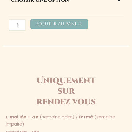
Massage
Intuitif
45
min.
Ajouter au panier
🎁
Uniquement
sur
rendez vous
Lundi
16h – 21h
(semaine paire) /
fermé
(semaine
impaire)