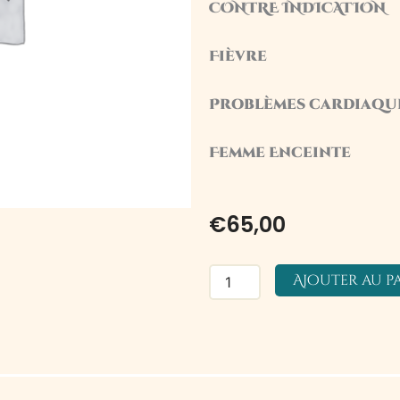
CONTRE INDICATION
Fièvre
Problèmes cardiaque
Femme Enceinte
€
65,00
quantité
Ajouter au p
de
Massage
Californien
60
min.