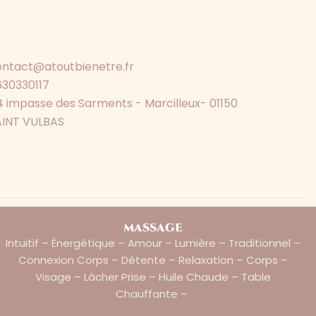
ontact@atoutbienetre.fr
630330117
 impasse des Sarments - Marcilleux- 01150
AINT VULBAS
massage
Intuitif – Énergétique – Amour – Lumière – Traditionnel –
Connexion Corps – Détente – Relaxation – Corps –
Visage – Lâcher Prise – Huile Chaude – Table
Chauffante –