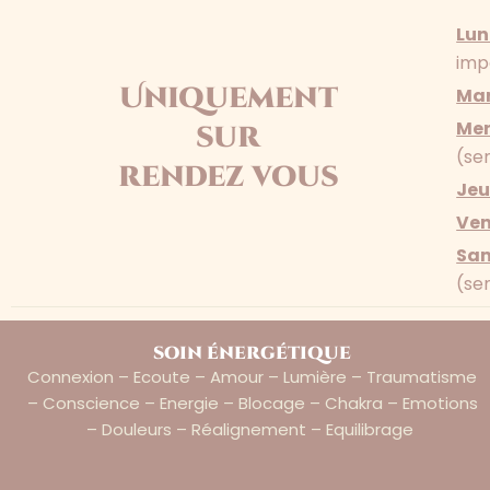
Lun
imp
Uniquement
Mar
Mer
sur
(se
rendez vous
Jeu
Ven
Sa
(se
soin énergétique
Connexion – Ecoute – Amour – Lumière – Traumatisme
– Conscience – Energie – Blocage – Chakra – Emotions
– Douleurs – Réalignement – Equilibrage