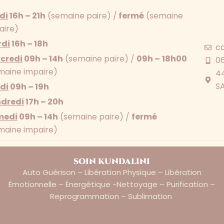
di
16h – 21h
(semaine paire) /
fermé
(semaine
aire)
di
16h – 18h
c
credi
09h – 14h
(semaine paire) /
09h –
18h00
0
maine impaire)
44
S
di
09h – 19h
dredi
17h – 20h
medi
09h – 14h
(semaine paire) /
fermé
maine impaire)
soin kundalini
Auto Guérison – Libération Physique – Libération
Émotionnelle – Énergétique -nettoyage – Purification –
Reprogrammation – Sublimation