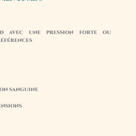
d avec une pression forte ou
références
ion sanguine
ensions