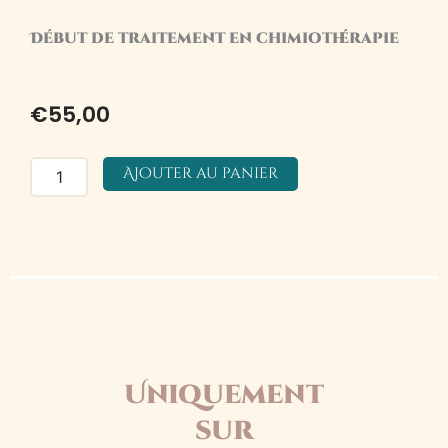
Début de traitement en chimiothérapie
€
55,00
quantité
Ajouter au panier
de
Massage
Kansu
50
min.
Uniquement
sur