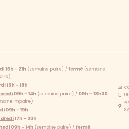
di
16h – 21h
(semaine paire) /
fermé
(semaine
aire)
di
16h – 18h
c
credi
09h – 14h
(semaine paire) /
09h –
18h00
0
maine impaire)
44
S
di
09h – 19h
dredi
17h – 20h
medi
09h – 14h
(semaine paire) /
fermé