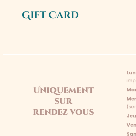
Gift Card
Lun
imp
Uniquement
Mar
Mer
sur
(se
rendez vous
Jeu
Ven
Sa