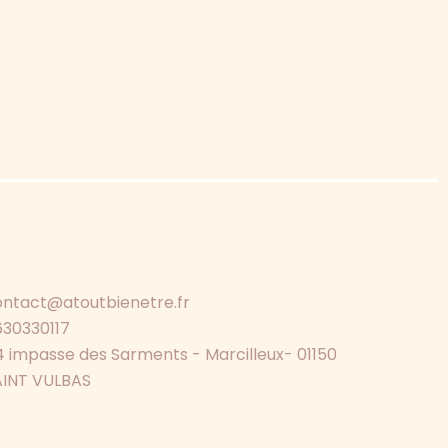
ontact@atoutbienetre.fr
630330117
 impasse des Sarments - Marcilleux- 01150
AINT VULBAS